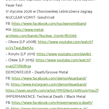
Feuer Fest
17 stycznia 2026 w Chorzowskiej Leśniczówce zagrają:
NUCLEAR VOMIT- Grind’n’roll
FB:
https://www.facebook.com/nuclearvomitband
MA:
https://www.metal-
archives.com/bands/Nuclear_Vomit/80066
– Obora [LP 2008]:
https://www.youtube.com/watch?
v=VsTwaL8wKAs
– Koryto [LP 2011]:
https://www.youtube.com/playlist
…
– Chlew [LP 2015]:
https://www.youtube.com/watch?
v=wQTIRKifbg4
DEMONFEUER – Death/Groove Metal
FB:
https://www.facebook.com/demonfeuerband/
IG:
https://www.instagram.com/demonfeuerband/
https://open.spotify.com/artist/1MtGNp1LtJqWsuIx7IqoZf
IMPERMANENCE: Technical Death / Black Metal
FB:
https://www.facebook.com/impermanence.death/
IG:
https://www.instagram.com/impermanence_pl/