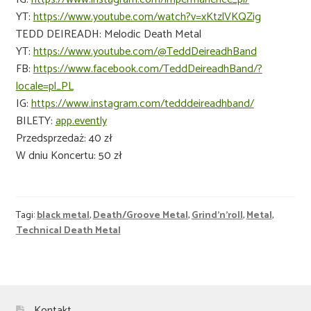
YT:
https://www.youtube.com/watch?v=xKtzlVKQZig
TEDD DEIREADH: Melodic Death Metal
YT:
https://www.youtube.com/@TeddDeireadhBand
FB:
https://www.facebook.com/TeddDeireadhBand/?
locale=pl_PL
IG:
https://www.instagram.com/tedddeireadhband/
BILETY:
app.evently
Przedsprzedaż: 40 zł
W dniu Koncertu: 50 zł
Tagi:
black metal
,
Death/Groove Metal
,
Grind'n'roll
,
Metal
,
Technical Death Metal
Kontakt