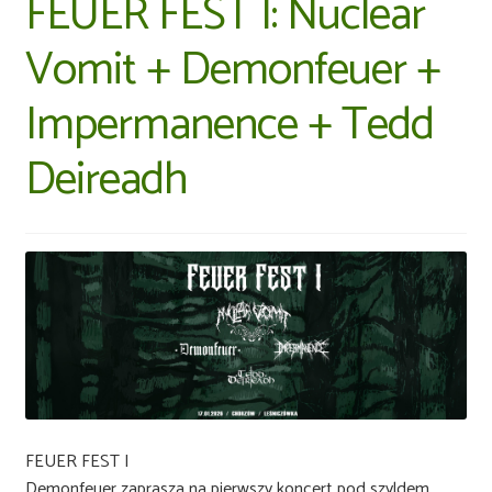
FEUER FEST I: Nuclear
Vomit + Demonfeuer +
Impermanence + Tedd
Deireadh
FEUER FEST I
Demonfeuer zaprasza na pierwszy koncert pod szyldem