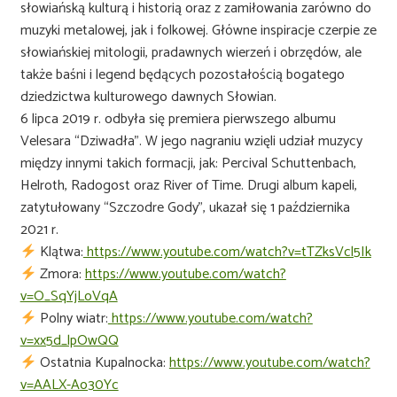
słowiańską kulturą i historią oraz z zamiłowania zarówno do
muzyki metalowej, jak i folkowej. Główne inspiracje czerpie ze
słowiańskiej mitologii, pradawnych wierzeń i obrzędów, ale
także baśni i legend będących pozostałością bogatego
dziedzictwa kulturowego dawnych Słowian.
6 lipca 2019 r. odbyła się premiera pierwszego albumu
Velesara “Dziwadła”. W jego nagraniu wzięli udział muzycy
między innymi takich formacji, jak: Percival Schuttenbach,
Helroth, Radogost oraz River of Time. Drugi album kapeli,
zatytułowany “Szczodre Gody”, ukazał się 1 października
2021 r.
Klątwa:
https://www.youtube.com/watch?v=tTZksVcl5Ik
Zmora:
https://www.youtube.com/watch?
v=O_SqYjLoVqA
Polny wiatr:
https://www.youtube.com/watch?
v=xx5d_lpOwQQ
Ostatnia Kupalnocka:
https://www.youtube.com/watch?
v=AALX-Ao30Yc