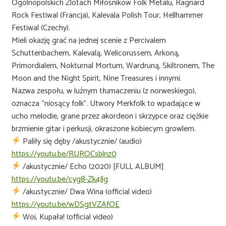
Ogólnopolskich Zlotach Miłośników Folk Metalu, Ragnard
Rock Festiwal (Francja), Kalevala Polish Tour, Hellhammer
Festiwal (Czechy).
Mieli okazję grać na jednej scenie z Percivalem
Schuttenbachem, Kalevalą, Welicorussem, Arkoną,
Primordialem, Nokturnal Mortum, Wardruną, Skiltronem, The
Moon and the Night Spirit, Nine Treasures i innymi.
Nazwa zespołu, w luźnym tłumaczeniu (z norweskiego),
oznacza “niosący folk”. Utwory Merkfolk to wpadające w
ucho melodie, grane przez akordeon i skrzypce oraz ciężkie
brzmienie gitar i perkusji, okraszone kobiecym growlem.
Paliły się dęby /akustycznie/ (audio)
https://youtu.be/RUROCsblnz0
/akustycznie/ Echo (2020) [FULL ALBUM]
https://youtu.be/cyg8-Zk4Jlg
/akustycznie/ Dwa Wina (official video)
https://youtu.be/wDSgtVZAfOE
Woi, Kupała! (official video)