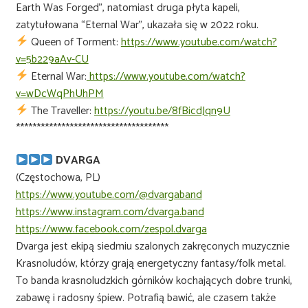
Earth Was Forged”, natomiast druga płyta kapeli,
zatytułowana “Eternal War”, ukazała się w 2022 roku.
Queen of Torment:
https://www.youtube.com/watch?
v=5b229aAv-CU
Eternal War:
https://www.youtube.com/watch?
v=wDcWqPhUhPM
The Traveller:
https://youtu.be/8fBicdJqn9U
*************************************
DVARGA
(Częstochowa, PL)
https://www.youtube.com/@dvargaband
https://www.instagram.com/dvarga.band
https://www.facebook.com/zespol.dvarga
Dvarga jest ekipą siedmiu szalonych zakręconych muzycznie
Krasnoludów, którzy grają energetyczny fantasy/folk metal.
To banda krasnoludzkich górników kochających dobre trunki,
zabawę i radosny śpiew. Potrafią bawić, ale czasem także