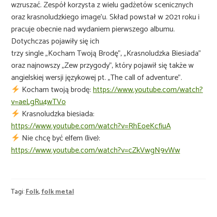
wzruszać. Zespół korzysta z wielu gadżetów scenicznych
oraz krasnoludzkiego image’u. Skład powstał w 2021 roku i
pracuje obecnie nad wydaniem pierwszego albumu.
Dotychczas pojawiły się ich
trzy single „Kocham Twoją Brodę”, „Krasnoludzka Biesiada”
oraz najnowszy „Zew przygody”, który pojawił się także w
angielskiej wersji językowej pt. „The call of adventure”.
Kocham twoją brodę:
https://www.youtube.com/watch?
v=aeLgRu4wTVo
Krasnoludzka biesiada:
https://www.youtube.com/watch?v=RhEoeKcfiuA
Nie chcę być elfem (live):
https://www.youtube.com/watch?v=cZkVwgN9vWw
Tagi:
Folk
,
folk metal