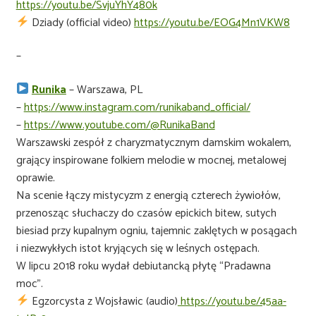
https://youtu.be/SvjuYhY480k
Dziady (official video)
https://youtu.be/EOG4Mn1VKW8
–
Runika
– Warszawa, PL
–
https://www.instagram.com/runikaband_official/
–
https://www.youtube.com/@RunikaBand
Warszawski zespół z charyzmatycznym damskim wokalem,
grający inspirowane folkiem melodie w mocnej, metalowej
oprawie.
Na scenie łączy mistycyzm z energią czterech żywiołów,
przenosząc słuchaczy do czasów epickich bitew, sutych
biesiad przy kupalnym ogniu, tajemnic zaklętych w posągach
i niezwykłych istot kryjących się w leśnych ostępach.
W lipcu 2018 roku wydał debiutancką płytę “Pradawna
moc”.
Egzorcysta z Wojsławic (audio)
https://youtu.be/45aa-