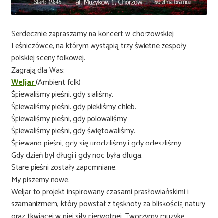
Serdecznie zapraszamy na koncert w chorzowskiej
Leśniczówce, na którym wystąpią trzy świetne zespoły
polskiej sceny folkowej.
Zagrają dla Was:
Weljar
(Ambient folk)
Śpiewaliśmy pieśni, gdy sialiśmy.
Śpiewaliśmy pieśni, gdy piekliśmy chleb.
Śpiewaliśmy pieśni, gdy polowaliśmy.
Śpiewaliśmy pieśni, gdy świętowaliśmy.
Śpiewano pieśni, gdy się urodziliśmy i gdy odeszliśmy.
Gdy dzień był długi i gdy noc była długa.
Stare pieśni zostały zapomniane.
My piszemy nowe.
Weljar to projekt inspirowany czasami prasłowiańskimi i
szamanizmem, który powstał z tęsknoty za bliskością natury
oraz tkwiącej w niej siły pierwotnej. Tworzymy muzykę