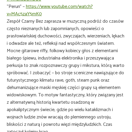
“Perun” –
https://www.youtube.com/watch?
v=MAc5zaY5mK0
Zespół Czarny Bez zaprasza w muzyczną podróż do czasów
często nieznanych lub zapomnianych, opowieści o
prasłowiańskiej duchowości, zwyczajach, wierzeniach, lękach
i odwadze ale też, refleksji nad współczesnym światem.
Mocne gitarowe riffy, folkowy kobiecy głos z elementami
białego śpiewu, industrialna elektronika i przeszywająca
perkusja to znak rozpoznawczy grupy i mikstura, którą warto
spróbować. I zobaczyć – bo stroje sceniczne nawiązujące do
futurystycznego klimatu rave, goth, steam punk oraz
dehumanizujące maski męskiej części grupy są elementem
widowiskowym. To motyw fantastyczny, który związany jest
z alternatywną historią kwartetu osadzoną w
apokaliptycznym świecie, gdzie po wielu kataklizmach i
wojnach ludzie znów wracają do plemiennego ustroju,
bliskości z naturą i powrotu więzi międzyludzkich. Czas
zatoczył kolejny krąg.