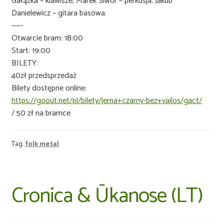
Gałązka – klawisze; Marek Siwor – perkusja; Jakub
Danielewicz – gitara basowa.
——-
Otwarcie bram: 18:00
Start: 19:00
BILETY:
40zł przedsprzedaż
Bilety dostępne online:
https://goout.net/pl/bilety/jerna+czarny-bez+vailos/gact/
/ 50 zł na bramce
Tag:
folk metal
Cronica & Ūkanose (LT)