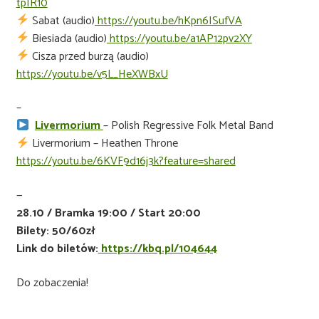
tpIR10
Sabat (audio)
https://youtu.be/hKpn6ISufVA
Biesiada (audio)
https://youtu.be/a1AP12pv2XY
Cisza przed burzą (audio)
https://youtu.be/v5L_HeXWBxU
–
Livermorium
– Polish Regressive Folk Metal Band
Livermorium – Heathen Throne
https://youtu.be/6KVF9d16j3k?feature=shared
—
28.10 / Bramka 19:00 / Start 20:00
Bilety: 50/60zł
Link do biletów:
https://kbq.pl/104644
Do zobaczenia!