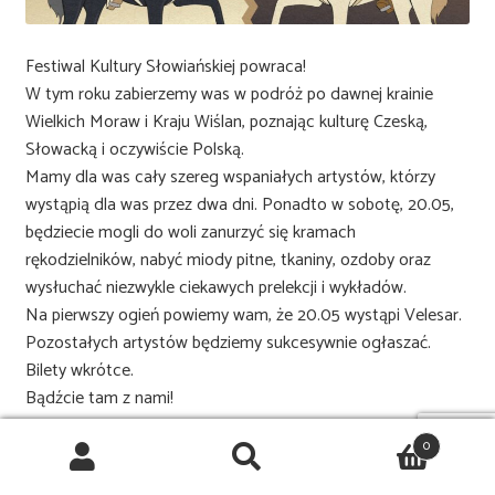
Festiwal Kultury Słowiańskiej powraca!
W tym roku zabierzemy was w podróż po dawnej krainie
Wielkich Moraw i Kraju Wiślan, poznając kulturę Czeską,
Słowacką i oczywiście Polską.
Mamy dla was cały szereg wspaniałych artystów, którzy
wystąpią dla was przez dwa dni. Ponadto w sobotę, 20.05,
będziecie mogli do woli zanurzyć się kramach
rękodzielników, nabyć miody pitne, tkaniny, ozdoby oraz
wysłuchać niezwykle ciekawych prelekcji i wykładów.
Na pierwszy ogień powiemy wam, że 20.05 wystąpi Velesar.
Pozostałych artystów będziemy sukcesywnie ogłaszać.
Bilety wkrótce.
Bądźcie tam z nami!
0
Tagi:
Folk
,
folk metal
,
folk rock
,
rock
Szukaj:
Szukaj