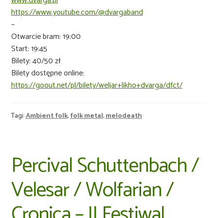
www.dvarga.pl
https://www.youtube.com/@dvargaband
–
Otwarcie bram: 19:00
Start: 19:45
Bilety: 40/50 zł
Bilety dostępne online:
https://goout.net/pl/bilety/weljar+likho+dvarga/dfct/
Tagi:
Ambient folk
,
folk metal
,
melodeath
Percival Schuttenbach /
Velesar / Wolfarian /
Cronica – II Festiwal