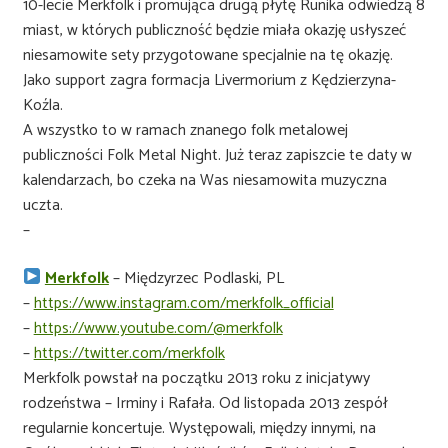
10-lecie Merkfolk i promująca drugą płytę Runika odwiedzą 8
miast, w których publiczność będzie miała okazję usłyszeć
niesamowite sety przygotowane specjalnie na tę okazję.
Jako support zagra formacja Livermorium z Kędzierzyna-
Koźla.
A wszystko to w ramach znanego folk metalowej
publiczności Folk Metal Night. Już teraz zapiszcie te daty w
kalendarzach, bo czeka na Was niesamowita muzyczna
uczta.
–
Merkfolk
– Międzyrzec Podlaski, PL
–
https://www.instagram.com/merkfolk_official
–
https://www.youtube.com/@merkfolk
–
https://twitter.com/merkfolk
Merkfolk powstał na początku 2013 roku z inicjatywy
rodzeństwa – Irminy i Rafała. Od listopada 2013 zespół
regularnie koncertuje. Występowali, między innymi, na