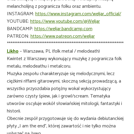
melancholijną z pogranicza folku oraz ambientu.
INSTAGRAM:
https://www.instagram.com/weljar_official/
YOUTUBE:
https://www.youtube.com/@Weljar
BANDCAMP:
https://weljar.bandcamp.com
PATREON:
https://www.patreon.com/weljar
*****************************************************************
Likho
– Warszawa, PL (folk metal / melodeath)
Kwintet z Warszawy wykonujący muzykę z pogranicza folk
metalu, melodeathu i metalcoru.
Muzyka zespołu charakteryzuje się melodycznymi, lecz
ciężkimi riffami gitarowymi, skoczną sekcją prowadzącą, a
wszystko przyozdabia potężny wokal wykorzystujący
zarówno czysty śpiew, jak i growl/scream. Tematyka
utworów oscyluje wokół słowiańskiej mitologii, fantastyki i
historii.
Obecnie zespół przygotowuje się do wydania debiutanckiej
płyty „I am the end”, której zawartość i nie tylko można
usłyszeć na żywo.