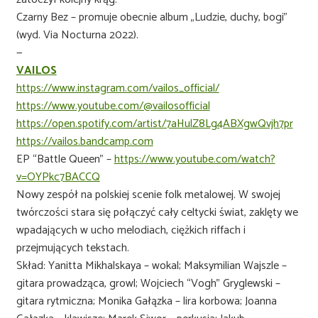
Czarny Bez – promuje obecnie album „Ludzie, duchy, bogi”
(wyd. Via Nocturna 2022).
—
VAILOS
https://www.instagram.com/vailos_official/
https://www.youtube.com/@vailosofficial
https://open.spotify.com/artist/7aHulZ8Lg4ABXgwQvjh7pr
https://vailos.bandcamp.com
EP “Battle Queen” –
https://www.youtube.com/watch?
v=OYPkc7BACCQ
Nowy zespół na polskiej scenie folk metalowej. W swojej
twórczości stara się połączyć cały celtycki świat, zaklęty we
wpadających w ucho melodiach, ciężkich riffach i
przejmujących tekstach.
Skład: Yanitta Mikhalskaya – wokal; Maksymilian Wajszle –
gitara prowadząca, growl; Wojciech “Vogh” Gryglewski –
gitara rytmiczna; Monika Gałązka – lira korbowa; Joanna