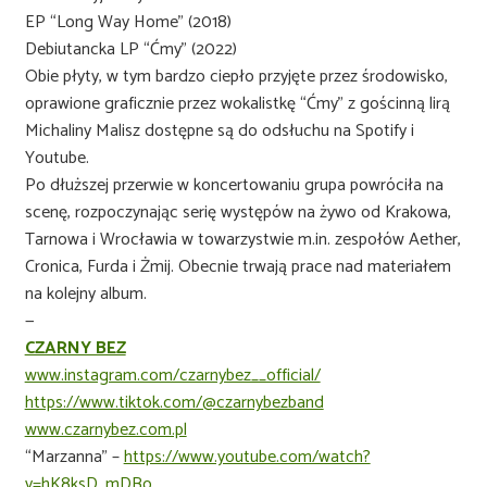
EP “Long Way Home” (2018)
Debiutancka LP “Ćmy” (2022)
Obie płyty, w tym bardzo ciepło przyjęte przez środowisko,
oprawione graficznie przez wokalistkę “Ćmy” z gościnną lirą
Michaliny Malisz dostępne są do odsłuchu na Spotify i
Youtube.
Po dłuższej przerwie w koncertowaniu grupa powróciła na
scenę, rozpoczynając serię występów na żywo od Krakowa,
Tarnowa i Wrocławia w towarzystwie m.in. zespołów Aether,
Cronica, Furda i Żmij. Obecnie trwają prace nad materiałem
na kolejny album.
—
CZARNY BEZ
www.instagram.com/czarnybez__official/
https://www.tiktok.com/@czarnybezband
www.czarnybez.com.pl
“Marzanna” –
https://www.youtube.com/watch?
v=hK8ksD_mDBo