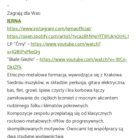
–
Zagrają dla Was:
JERNA
https://www.instagram.com/jernaofficial/
https://open.spotify.com/artist/7vca2BtN5pYlTWUk30tHL7
LP “Ćmy” –
https://www.youtube.com/watch?
v=JQ8IPvMieQg
“Białe Giezło” –
https://www.youtube.com/watch?v=-WCn-
Dk1ZFk
Etniczno-metalowa formacja, wywodząca się z Krakowa.
Siedmiu muzyków, w składzie: perkusja, gitara elektryczna,
bas, flet, growl, śpiew czysty i lira korbowa łączy
zamiłowanie do ciężkich brzmień z mocnym akcentem
rodzimego folku i klimatów pokrewnych.
Kompozycje zespołu przeplatają się od klasycznych
rockowo-metalowych riffów do progresywnych,
skomplikowanych motywów. Owocami tej współpracy są
dwa studyjne wydawnictwa: