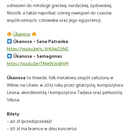
odniesień do mitologii greckiej, nordyckiej, żydowskiej,
filozofii, a także napotkać szereg nawiązań do czasów
współczesnych, człowieka oraz jego egzystencji.
Ūkanose
Ūkanose – Sena Patranka
https://youtu.be/x_VrKAeZ0NE
Ūkanose – Samagonas
https://youtu.be/TNjeWziqB9M
Ūkanose
to litewski, folk metalowy zespół założony w
Wilnie, na Litwie, w 2012 roku przez gitarzystę, kompozytora
Linasa, akordeonistę i kompozytora Tadasa oraz perkusistę
Viliusa.
Bilety:
– 40 zł (przedsprzedaż)
– 50 zł (na bramce w dniu koncertu)