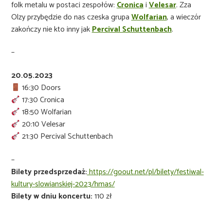
folk metalu w postaci zespołów:
Cronica
i
Velesar
. Zza
Olzy przybędzie do nas czeska grupa
Wolfarian
, a wieczór
zakończy nie kto inny jak
Percival Schuttenbach
.
–
20.05.2023
16:30 Doors
17:30 Cronica
18:50 Wolfarian
20:10 Velesar
21:30 Percival Schuttenbach
–
Bilety przedsprzedaż:
https://goout.net/pl/bilety/festiwal-
kultury-slowianskiej-2023/hmas/
Bilety w dniu koncertu:
110 zł