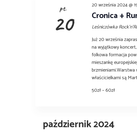
20 września 2024 @ 1
pt.
Cronica + Ru
20
Leśniczówka Rock'n'R
Już 20 września zapra
na wyjątkowy koncert,
folkowa formacja pows
mieszankę europejskiej
brzmieniami.Warstwa 
właścicielkami są Mart
50zł – 60zł
październik 2024