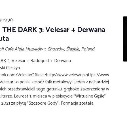
@ 19:30
THE DARK 3: Velesar + Derwana
uta
oll Cafe
Aleja Muzyków 1, Chorzów, Śląskie, Poland
K 3: Velesar + Radogost + Derwana
ki Cieszyn,
ok.com/VelesarOfficial/http://www.velesar.plhttps://www
elesar to polski zespół folk metalowy i jeden z najbardziej
ich przedstawicieli tego gatunku, głęboko zakorzeniony w
 kulturze. Laureat 1. miejsca w plebiscycie "Wirtualne Gęśle"
 2021 za płytę "Szczodre Gody". Formacja została