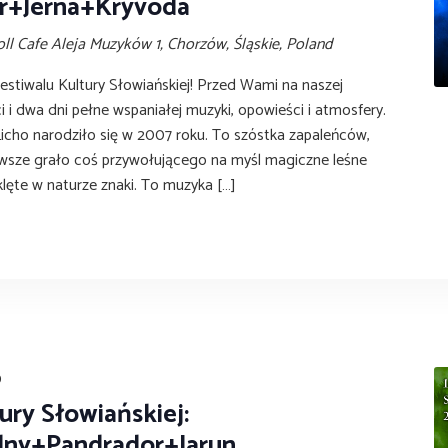
r+Jerna+Kryvoda
oll Cafe
Aleja Muzyków 1, Chorzów, Śląskie, Poland
Festiwalu Kultury Słowiańskiej! Przed Wami na naszej
ci i dwa dni pełne wspaniałej muzyki, opowieści i atmosfery.
Licho narodziło się w 2007 roku. To szóstka zapaleńców,
wsze grało coś przywołującego na myśl magiczne leśne
klęte w naturze znaki. To muzyka […]
0
ury Słowiańskiej:
ny+Pandrador+Jarun