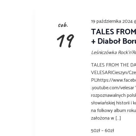
19 października 2024 
sob.
TALES FROM 
19
+ Diaboł Bor
Leśniczówka Rock'n'R
TALES FROM THE DAR
VELESAR(Cieszyn/Czes
PL)https://www.facebo
.youtube.com/velesar V
rozpoznawalnych polsk
słowiańskiej historii i
na folkowy album roku
założona w […]
50zł – 60zł