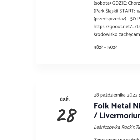
a
(sobota) GDZIE: Chorz
h
(Park Śląski) START: 1
n
f
(przedsprzedaż) - 50 P
o
d
https://goout.net/.../
r
środowisko zachęcamy
V
E
v
38zł – 50zł
i
e
e
n
t
w
s
b
s
y
28 października 2023
N
sob.
K
Folk Metal N
28
e
a
/ Livermori
y
v
w
Leśniczówka Rock'n'R
o
i
r