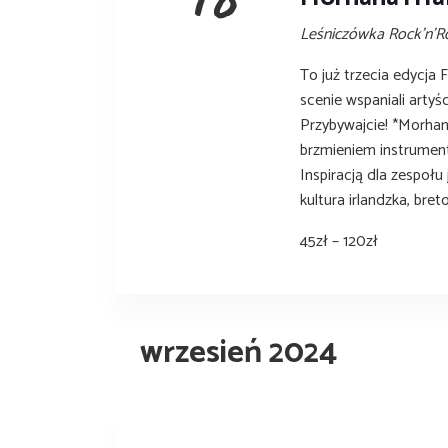
Leśniczówka Rock'n'R
To już trzecia edycja 
scenie wspaniali artyś
Przybywajcie! *Morhan
brzmieniem instrumen
Inspiracją dla zespołu 
kultura irlandzka, bret
45zł – 120zł
wrzesień 2024