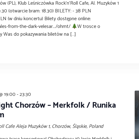
ów (PL), Klub Leśniczówka Rock'n'Roll Cafe, Al. Muzyków 1
9.30 (otwarcie bram: 18.30) BILETY: - 38 PLN
LN (w dniu koncertu) Bilety dostępne online:
tales-from-the-dark-velesar.../ohmt/
W trosce o
 Was do pokazywania biletów na […]
 @ 19:00
-
23:30
ight Chorzów – Merkfolk / Runika
um
oll Cafe
Aleja Muzyków 1, Chorzów, Śląskie, Poland