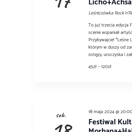
17
Licho+Achsa
Leśniczówka Rock'n'R
To już trzecia edycja 
scenie wspaniali artyś
Przybywajcie! *Leśne 
którym w duszy od za
ostępy, uroczyska i za
45zł – 120zł
18 maja 2024 @ 20:0
sob.
Festiwal Kult
18
Morhana+Hal