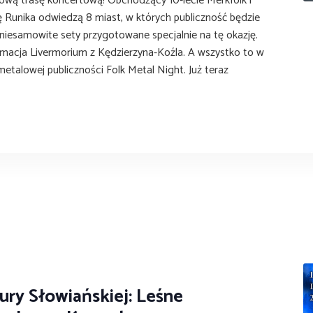
ową trasę koncertową! Obchodzący 10-lecie Merkfolk i
 Runika odwiedzą 8 miast, w których publiczność będzie
 niesamowite sety przygotowane specjalnie na tę okazję.
rmacja Livermorium z Kędzierzyna-Koźla. A wszystko to w
etalowej publiczności Folk Metal Night. Już teraz
]
0
tury Słowiańskiej: Leśne