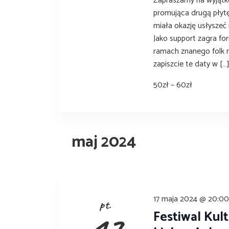
Zapraszamy na wyjątk
g
d
promująca drugą płytę
.
a
miała okazję usłyszeć
Jako support zagra fo
t
ramach znanego folk m
i
zapiszcie te daty w […
o
50zł – 60zł
n
maj 2024
17 maja 2024 @ 20:0
pt.
Festiwal Kul