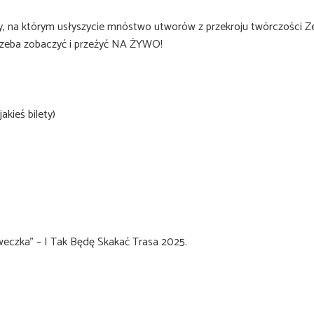
 na którym usłyszycie mnóstwo utworów z przekroju twórczości Zen
trzeba zobaczyć i przeżyć NA ŻYWO!
akieś bilety)
czka” – I Tak Będę Skakać Trasa 2025.