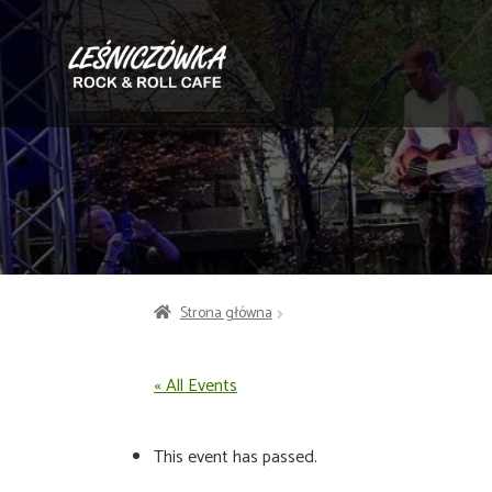
Przejdź
Przejdź
do
do
nawigacji
treści
Strona główna
« All Events
This event has passed.