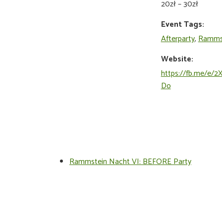
20zł – 30zł
Event Tags:
Afterparty
,
Ramms
Website:
https://fb.me/e/2
Do
Rammstein Nacht VI: BEFORE Party