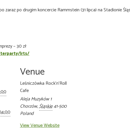
o zaraz po drugim koncercie Rammstein (31 lipca) na Stadionie Ślą
imprezy – 30 zł
terparty/lrts/
Venue
Leśniczówka Rock’n’Roll
Cafe
2:00
Aleja Muzyków 1
Chorzów
,
Śląskie
41-500
 04:00
Poland
View Venue Website