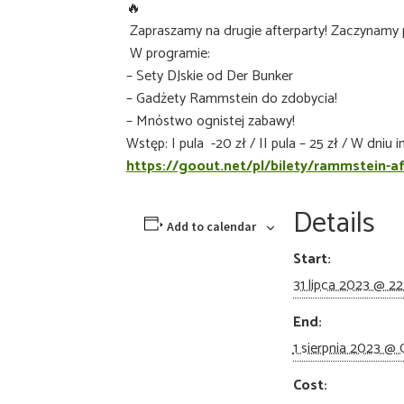
Zapraszamy na drugie afterparty! Zaczynamy p
W programie:
– Sety DJskie od Der Bunker
– Gadżety Rammstein do zdobycia!
– Mnóstwo ognistej zabawy!
Wstęp: I pula -20 zł / II pula – 25 zł / W dniu 
https://goout.net/pl/bilety/rammstein-af
Details
Add to calendar
Start:
31 lipca 2023 @ 2
End:
1 sierpnia 2023 @
Cost: