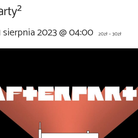
rty²
1 sierpnia 2023 @ 04:00
20zł – 30zł