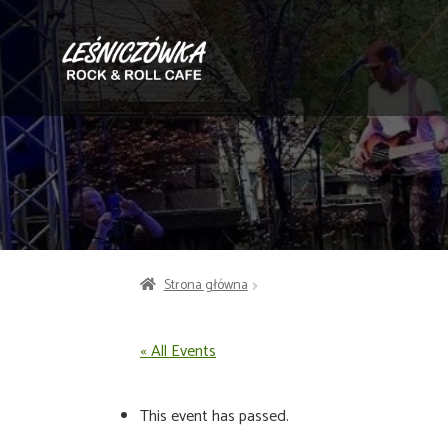
Przejdź
Przejdź
do
do
nawigacji
treści
Strona główna
« All Events
This event has passed.