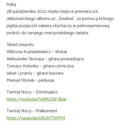
liryką.
28 października 2022 miała miejsce premiera ich
debiutanckiego albumu pt. „Śnialnia”, za pomocą którego
piątka przyjaciół zabiera słuchaczy w pełnowymiarową
podróż do swojego marzycielskiego świata.
Skład zespołu:
Wiktoria Kuźniarkiewicz – Wokal
Aleksander Skorupa – gitara prowadząca
Tomasz Kolonko – gitara rytmiczna
Jakub Loranty – gitara basowa
Manuel Klonek – perkusja
Tamtej Nocy – Dominujesz
https://youtu.be/S9fKsSW-Bvw
Tamtej Nocy – Malkontent
https://youtu.be/sRUiVTHjPMI