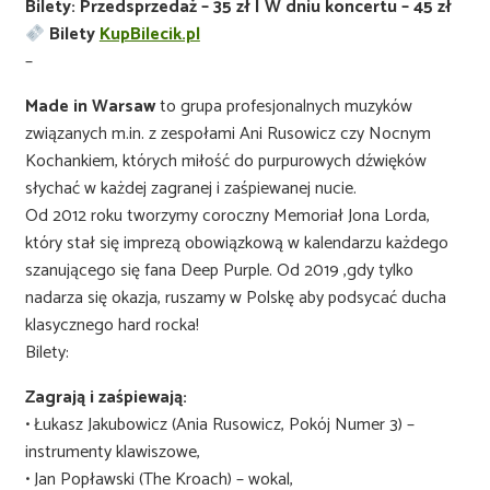
Bilety: Przedsprzedaż – 35 zł | W dniu koncertu – 45 zł
Bilety
KupBilecik.pl
–
Made in Warsaw
to grupa profesjonalnych muzyków
związanych m.in. z zespołami Ani Rusowicz czy Nocnym
Kochankiem, których miłość do purpurowych dźwięków
słychać w każdej zagranej i zaśpiewanej nucie.
Od 2012 roku tworzymy coroczny Memoriał Jona Lorda,
który stał się imprezą obowiązkową w kalendarzu każdego
szanującego się fana Deep Purple. Od 2019 ,gdy tylko
nadarza się okazja, ruszamy w Polskę aby podsycać ducha
klasycznego hard rocka!
Bilety:
Zagrają i zaśpiewają:
• Łukasz Jakubowicz (Ania Rusowicz, Pokój Numer 3) –
instrumenty klawiszowe,
• Jan Popławski (The Kroach) – wokal,