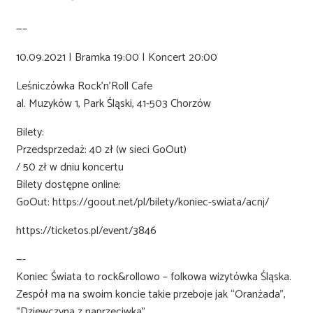
—–
10.09.2021 | Bramka 19:00 | Koncert 20:00
Leśniczówka Rock’n’Roll Cafe
al. Muzyków 1, Park Śląski, 41-503 Chorzów
Bilety:
Przedsprzedaż: 40 zł (w sieci GoOut)
/ 50 zł w dniu koncertu
Bilety dostępne online:
GoOut: https://goout.net/pl/bilety/koniec-swiata/acnj/
https://ticketos.pl/event/3846
—-
Koniec Świata to rock&rollowo – folkowa wizytówka Śląska.
Zespół ma na swoim koncie takie przeboje jak “Oranżada”,
“Dziewczyna z naprzeciwka”,