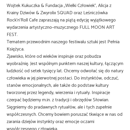
Wojtek Kukuczka & Fundacja „Wielki Człowiek”, Alicja z
Krainy Dziwów & Zwyrolix SQUAD oraz Leśniczówka
Rock’n’Roll Cafe zapraszają na piątą edycję wyjątkowego
wydarzenia artystyczno–muzycznego FULL MOON ART
FEST.
Tematem przewodnim naszego festiwalu sztuki jest Pełnia
Księżyca.
Zjawisko, które od wieków inspiruje oraz pobudza
wyobraźnię. Jest wspólnym punktem naszej kultury, łączącym
ludzkość od setek tysięcy lat. Chcemy odwołać się do natury
człowieka w jej pierwotnej postaci. Do instynktów, odczuć,
stanów emocjonalnych, ale także do podstaw kultury
tworzonej przez legendy, wierzenia i rytuały. Inspiracje
czerpać będziemy m.in. z tradycji i obrzędów Słowian.
Sięgniemy do pradawnych rytuałów, ale i tych zupełnie
współczesnych. Chcemy bowiem poruszać tkwiące w nas od
zarania dziejów instynkty oraz emocje oczami
współczesnego człowieka.