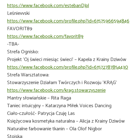
https://www.facebook.com/estebanDJpl
Leśnievvski
https://www.facebook.com/profile.php?id=61575966594846
FAVORIT89
https://www.facebook.com/favorit89
-TBA-
Strefa Ognisko:
Projekt ‘Oj świeci miesiąc świeci’ – Kapela z Krainy Dziwów
https://www.facebook.com/profile.php?id=61572787854430
Strefa Warsztatowa:
Stowarzyszenie Działam Twórczych i Rozwoju ‘KRĄG’
https://www.facebook.com/krag.stowarzyszenie
Mantry słowiańskie – Rita Raga
Taniec intuicyjny – Katarzyna Miłek Voices Dancing
Ciało-czułość- Patrycja Czuję Las
Księżycowa kosmetyka naturalna – Alicja z Krainy Dziwów
Naturalne farbowanie tkanin – Ola Olof Nigbor
Stoiska: