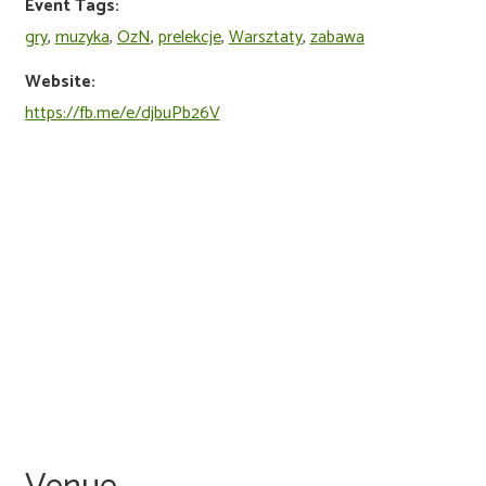
Event Tags:
gry
,
muzyka
,
OzN
,
prelekcje
,
Warsztaty
,
zabawa
Website:
https://fb.me/e/djbuPb26V