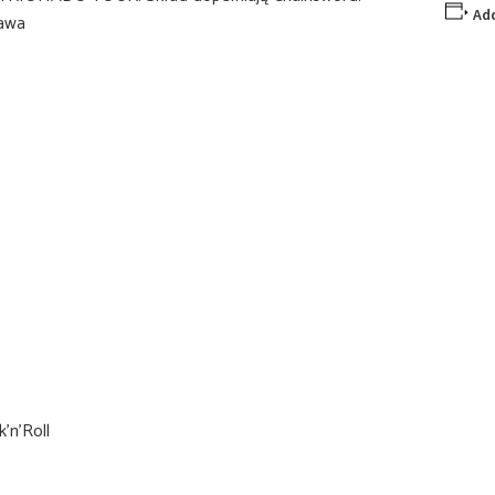
Add
zawa
’n’Roll