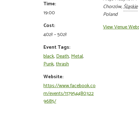
Time:
Chorzów
,
Śląskie
19:00
Poland
Cost:
View Venue Webs
40zł – 50zł
Event Tags:
black
,
Death
,
Metal
,
Punk
,
thrash
Website:
https://www.facebook.co
m/events/117954480322
9685/