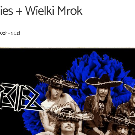
es + Wielki Mrok
0zł – 50zł