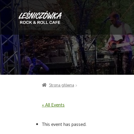
Przejdź
Przejdź
do
do
nawigacji
treści
Strona główna
« All Events
This event has passed.