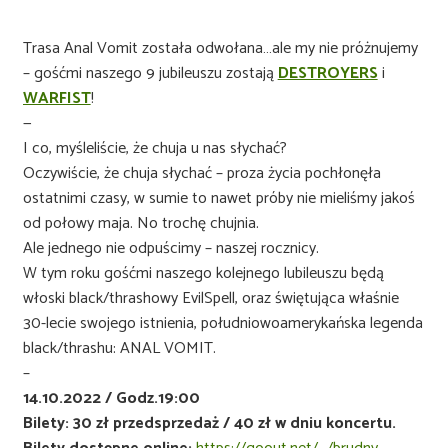
Trasa Anal Vomit została odwołana…ale my nie próżnujemy
– gośćmi naszego 9 jubileuszu zostają
DESTROYERS
i
WARFIST
!
—
I co, myśleliście, że chuja u nas słychać?
Oczywiście, że chuja słychać – proza życia pochłonęła
ostatnimi czasy, w sumie to nawet próby nie mieliśmy jakoś
od połowy maja. No trochę chujnia.
Ale jednego nie odpuścimy – naszej rocznicy.
W tym roku gośćmi naszego kolejnego lubileuszu będą
włoski black/thrashowy EvilSpell, oraz świętująca właśnie
30-lecie swojego istnienia, południowoamerykańska legenda
black/thrashu: ANAL VOMIT.
–
14.10.2022 / Godz.19:00
Bilety: 30 zł przedsprzedaż / 40 zł w dniu koncertu.