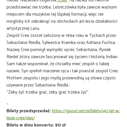
Riedel. Nazwisko-Legenda.
Cree.
Tej nazwy też nikomu
przedstawiać nie trzeba. Leśniczówka była zawsze ważnym
miejscem dla muzyków tej śląskiej formacji, więc nie
mogłoby ich zabraknąć na obchodach 40-lecia działalności
artystycznej Lasu.
Zespół Cree został założony w 1994 roku w Tychach przez
Sebastiana Riedla, Sylwestra Kramka oraz Adriana Fuchsa.
Nazwę Cree pomógł wymyślić ojciec Sebastiana, Rysiek
Riedel ,który zawsze fascynował się życiem i historią Indian.
Sam także wspominał, że chciałby mieć zespół o takiej
nazwie. Syn spełnił marzenie ojca i tak powstał zespół Cree.
Mottem zespołu i jego myślą przewodnią są słowa często
używane przez Sebastiana Riedla :
“Żeby żyć trzeba grać, żeby grać trzeba żyć”.
–
Bilety przedsprzedaż:
https://goout.net/pl/bilety/40-lat-w-
lesie-cree/vlas/
Bilety w dniu koncertu: 90 zł