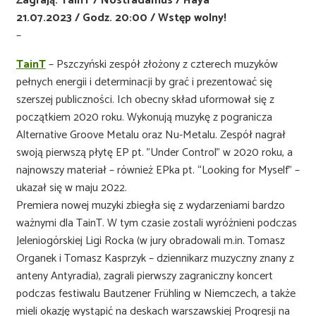
Zagrają: TainT / Nostradamus / Haya
21.07.2023 / Godz. 20:00 / Wstęp wolny!
–
TainT
– Pszczyński zespół złożony z czterech muzyków
pełnych energii i determinacji by grać i prezentować się
szerszej publiczności. Ich obecny skład uformował się z
początkiem 2020 roku. Wykonują muzykę z pogranicza
Alternative Groove Metalu oraz Nu-Metalu. Zespół nagrał
swoją pierwszą płytę EP pt. ”Under Control” w 2020 roku, a
najnowszy materiał – również EPka pt. “Looking for Myself” –
ukazał się w maju 2022.
Premiera nowej muzyki zbiegła się z wydarzeniami bardzo
ważnymi dla TainT. W tym czasie zostali wyróżnieni podczas
Jeleniogórskiej Ligi Rocka (w jury obradowali m.in. Tomasz
Organek i Tomasz Kasprzyk – dziennikarz muzyczny znany z
anteny Antyradia), zagrali pierwszy zagraniczny koncert
podczas festiwalu Bautzener Frühling w Niemczech, a także
mieli okazję wystąpić na deskach warszawskiej Progresji na