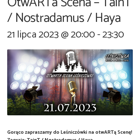
OtwARTa Scena – TainT
/ Nostradamus / Haya
21 lipca 2023 @ 20:00
-
23:30
Gorąco zapraszamy do Leśniczówki na otwARTą Scenę!