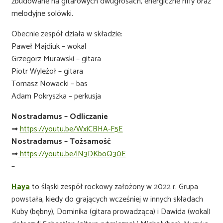
zbudowane na gitarowych dwugłosach, energiczne riffy oraz
melodyjne solówki.
Obecnie zespół działa w składzie:
Paweł Majdiuk – wokal
Grzegorz Murawski – gitara
Piotr Wyleżoł – gitara
Tomasz Nowacki – bas
Adam Pokryszka – perkusja
Nostradamus – Odliczanie
➟
https://youtu.be/WxiCBHA-F5E
Nostradamus – Tożsamość
➟
https://youtu.be/lN3DKboQ30E
–
Haya
to śląski zespół rockowy założony w 2022 r. Grupa
powstała, kiedy do grających wcześniej w innych składach
Kuby (bębny), Dominika (gitara prowadząca) i Dawida (wokal)