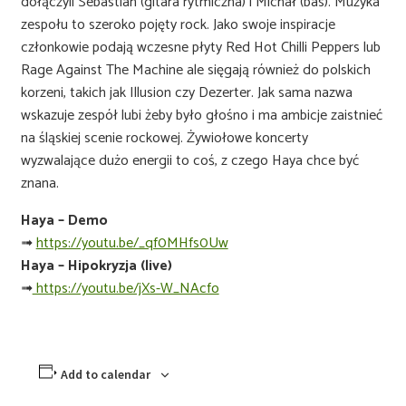
dołączyli Sebastian (gitara rytmiczna) i Michał (bas). Muzyka
zespołu to szeroko pojęty rock. Jako swoje inspiracje
członkowie podają wczesne płyty Red Hot Chilli Peppers lub
Rage Against The Machine ale sięgają również do polskich
korzeni, takich jak Illusion czy Dezerter. Jak sama nazwa
wskazuje zespół lubi żeby było głośno i ma ambicje zaistnieć
na śląskiej scenie rockowej. Żywiołowe koncerty
wyzwalające dużo energii to coś, z czego Haya chce być
znana.
Haya – Demo
➟
https://youtu.be/_qf0MHfs0Uw
Haya – Hipokryzja (live)
➟
https://youtu.be/jXs-W_NAcfo
Add to calendar